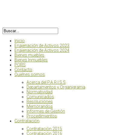
Inicio
Enajenación de Activos 2023
Enajenación de Activos 2024
Bienes muebles
Bienes Inmuebles
PQRS
Contacto
Quiénes somos
Acerca del P.A.R.I.S.S
Departamentos y Organigrama
Normatividad
Comunicados
Resoluciones
Memorandos
Informes de Gestión
Procedimientos
Contratación
Contratación 2015
Contratación 2016