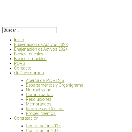
Inicio
Enajenación de Activos 2023
Enajenación de Activos 2024
Bienes muebles
Bienes Inmuebles
PQRS
Contacto
Quiénes somos
Acerca del P.A.R.I.S.S
Departamentos y Organigrama
Normatividad
Comunicados
Resoluciones
Memorandos
Informes de Gestión
Procedimientos
Contratación
Contratación 2015
Contratación 2016