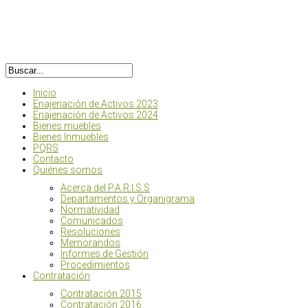
Inicio
Enajenación de Activos 2023
Enajenación de Activos 2024
Bienes muebles
Bienes Inmuebles
PQRS
Contacto
Quiénes somos
Acerca del P.A.R.I.S.S
Departamentos y Organigrama
Normatividad
Comunicados
Resoluciones
Memorandos
Informes de Gestión
Procedimientos
Contratación
Contratación 2015
Contratación 2016