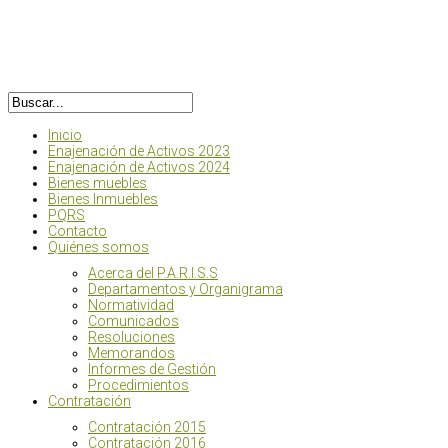
Inicio
Enajenación de Activos 2023
Enajenación de Activos 2024
Bienes muebles
Bienes Inmuebles
PQRS
Contacto
Quiénes somos
Acerca del P.A.R.I.S.S
Departamentos y Organigrama
Normatividad
Comunicados
Resoluciones
Memorandos
Informes de Gestión
Procedimientos
Contratación
Contratación 2015
Contratación 2016