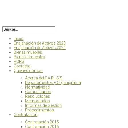
Inicio
Enajenación de Activos 2023
Enajenación de Activos 2024
Bienes muebles
Bienes Inmuebles
PQRS
Contacto
Quiénes somos
Acerca del P.A.R.I.S.S
Departamentos y Organigrama
Normatividad
Comunicados
Resoluciones
Memorandos
Informes de Gestión
Procedimientos
Contratación
Contratación 2015
Contratación 2016