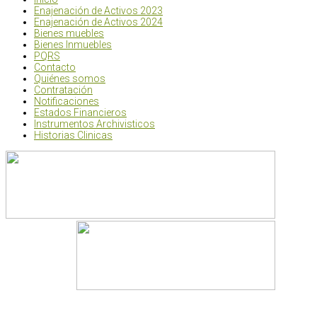
Enajenación de Activos 2023
Enajenación de Activos 2024
Bienes muebles
Bienes Inmuebles
PQRS
Contacto
Quiénes somos
Contratación
Notificaciones
Estados Financieros
Instrumentos Archivisticos
Historias Clinicas
Centro de atención (Única sede) Calle 61 N° 5 - 44, Barrio Chap