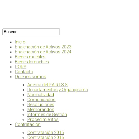
Inicio
Enajenación de Activos 2023
Enajenación de Activos 2024
Bienes muebles
Bienes Inmuebles
PQRS
Contacto
Quiénes somos
Acerca del P.A.R.I.S.S
Departamentos y Organigrama
Normatividad
Comunicados
Resoluciones
Memorandos
Informes de Gestión
Procedimientos
Contratación
Contratación 2015
Contratación 2016