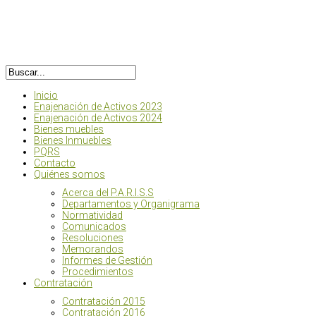
Inicio
Enajenación de Activos 2023
Enajenación de Activos 2024
Bienes muebles
Bienes Inmuebles
PQRS
Contacto
Quiénes somos
Acerca del P.A.R.I.S.S
Departamentos y Organigrama
Normatividad
Comunicados
Resoluciones
Memorandos
Informes de Gestión
Procedimientos
Contratación
Contratación 2015
Contratación 2016