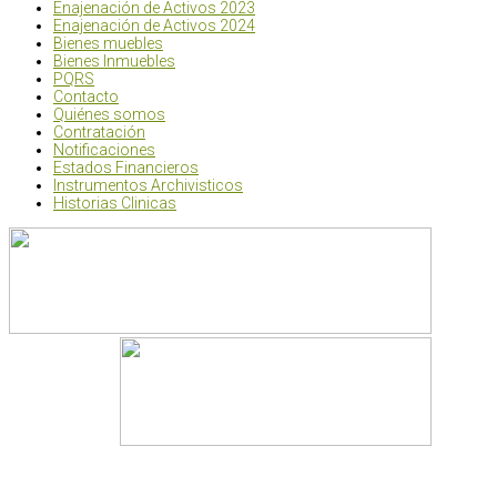
Enajenación de Activos 2023
Enajenación de Activos 2024
Bienes muebles
Bienes Inmuebles
PQRS
Contacto
Quiénes somos
Contratación
Notificaciones
Estados Financieros
Instrumentos Archivisticos
Historias Clinicas
Centro de atención (Única sede) Calle 61 N° 5 - 44, Barrio Chap